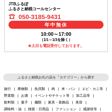
JTBふるぽ
ふるさと納税コールセンター
050-3185-9431
年中無休
10:00～17:00
（1/1～1/3を除く）
★土日も電話受付しております。
ふるさと納税お礼の品を「カテゴリー」から探す
旅行
果物類
魚貝類
肉
米・パン
エビ・カニ等
野菜類
お酒
イベントやチケット等
加工品等
飲料類
菓子
麺類
家具・装飾品
美容
調味料・油
雑貨・日用品
ファッション
感謝状等