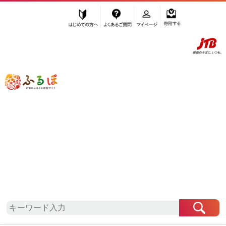
はじめての方へ
よくあるご質問
マイページ
寄附する
ふるぽ JTBのふるさと納税サイト
「ふるさと納税」TOP
高知市 お礼の品から探す
お酒
日本酒
純米酒
”純米酒” 高知県
高知市
のお礼の品一覧
さらに検索条件を絞り込む
純米酒