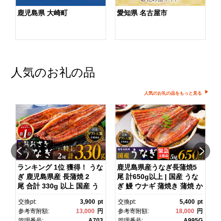
鹿児島県 大崎町
愛知県 名古屋市
人気のお礼の品
人気のお礼の品をもっと見る
ダ
ランキング 1位 獲得！ うな
鹿児島県産うなぎ長蒲焼5
ぎ 鹿児島県産 長蒲焼 2
尾 計650g以上 | 国産 うな
尾 合計 330g 以上 国産 う
ぎ 鰻 ウナギ 蒲焼き 蒲焼 か
ス
なぎ 鰻 ウナギ 蒲焼き 蒲
ばやき unagi うなぎ蒲
pt
交換pt:
3,900
pt
交換pt:
5,400
pt
焼 かばやき 魚 魚介 魚貝 海
焼 土用丑の日 土用の丑の
円
参考寄附額:
13,000
円
参考寄附額:
18,000
円
鮮 うな重 ひつまぶし 蒲
日 丑の日 魚 魚介 魚貝 海
1
管理番号:
A703
管理番号:
A995G