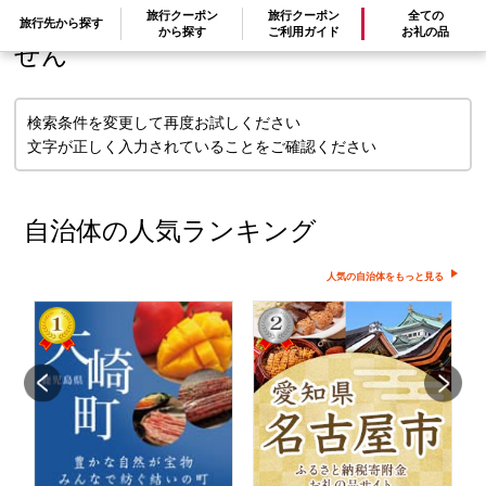
検索条件に一致するお礼の品はありま
旅行クーポン
旅行クーポン
全ての
旅行先から探す
から探す
ご利用ガイド
お礼の品
せん
検索条件を変更して再度お試しください
文字が正しく入力されていることをご確認ください
自治体の人気ランキング
人気の自治体をもっと見る