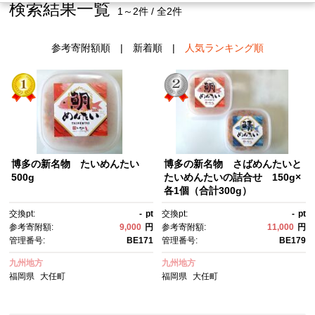
検索結果一覧
1～2件 / 全2件
参考寄附額順
|
新着順
|
人気ランキング順
博多の新名物 たいめんたい
博多の新名物 さばめんたいと
500g
たいめんたいの詰合せ 150g×
各1個（合計300g）
交換pt:
-
pt
交換pt:
-
pt
参考寄附額:
9,000
円
参考寄附額:
11,000
円
管理番号:
BE171
管理番号:
BE179
九州地方
九州地方
福岡県
大任町
福岡県
大任町