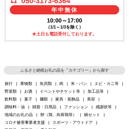
050-3173-6364
年中無休
10:00～17:00
（1/1～1/3を除く）
★土日も電話受付しております。
ふるさと納税お礼の品を「カテゴリー」から探す
旅行
果物類
魚貝類
肉
米・パン
エビ・カニ等
野菜類
お酒
イベントやチケット等
加工品等
飲料類
菓子
麺類
家具・装飾品
美容
調味料・油
雑貨・日用品
ファッション
感謝状等
地域のお礼の品
卵（鶏、烏骨鶏等）
鍋セット
コロナ被害事業者支援
スポーツ・アウトドア