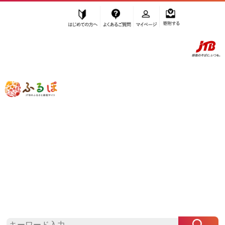
はじめての方へ
よくあるご質問
マイページ
寄附する
ふるぽ JTBのふるさと納税サイト
「ふるさと納税」TOP
大崎町 お礼の品から探す
肉
牛肉
炒め物
”炒め物” 鹿児島県
大崎町
のお礼の品一
覧
さらに検索条件を絞り込む
炒め物