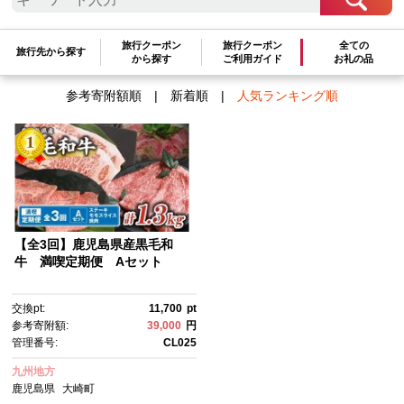
検索結果一覧
旅行クーポン
旅行クーポン
全ての
1～1件 / 全1件
旅行先から探す
から探す
ご利用ガイド
お礼の品
参考寄附額順
|
新着順
|
人気ランキング順
【全3回】鹿児島県産黒毛和
牛 満喫定期便 Aセット
交換pt:
11,700
pt
参考寄附額:
39,000
円
管理番号:
CL025
九州地方
鹿児島県
大崎町