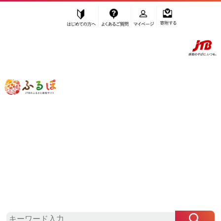
はじめての方へ
よくあるご質問
マイページ
寄附する
ふるぽ JTBのふるさと納税サイト
「ふるさと納税」TOP
大崎町 お礼の品から探す
加工品等
はちみつ・砂糖
砂糖
”砂糖” 鹿児島県
大崎町
のお礼の品一覧
さらに検索条件を絞り込む
砂糖