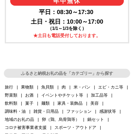
年中無休
平日：08:30～17:30
土日・祝日：10:00～17:00
（1/1～1/3を除く）
★土日も電話受付しております。
ふるさと納税お礼の品を「カテゴリー」から探す
旅行
果物類
魚貝類
肉
米・パン
エビ・カニ等
野菜類
お酒
イベントやチケット等
加工品等
飲料類
菓子
麺類
家具・装飾品
美容
調味料・油
雑貨・日用品
ファッション
感謝状等
地域のお礼の品
卵（鶏、烏骨鶏等）
鍋セット
コロナ被害事業者支援
スポーツ・アウトドア