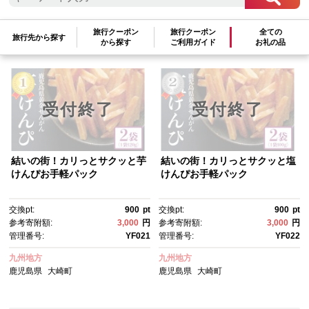
検索結果一覧
1～2件 / 全2件
旅行クーポン
旅行クーポン
全ての
旅行先から探す
から探す
ご利用ガイド
お礼の品
参考寄附額順
|
新着順
|
人気ランキング順
受付終了
受付終了
結いの街！カリっとサクッと芋
結いの街！カリっとサクッと塩
けんぴお手軽パック
けんぴお手軽パック
交換pt:
900
pt
交換pt:
900
pt
参考寄附額:
3,000
円
参考寄附額:
3,000
円
管理番号:
YF021
管理番号:
YF022
九州地方
九州地方
鹿児島県
大崎町
鹿児島県
大崎町