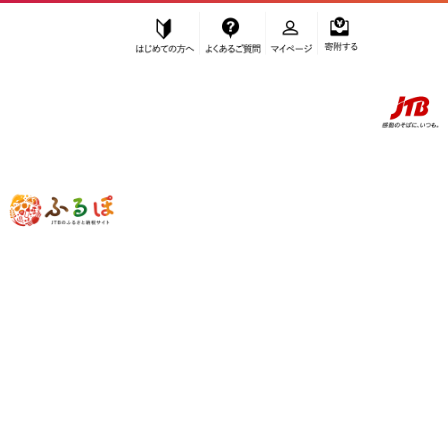
はじめての方へ
よくあるご質問
マイページ
寄附する
ふるぽ JTBのふるさと納税サイト
「ふるさと納税」TOP
大崎町 お礼の品から探す
飲料類
コーヒー
ドリップ
”ドリップ” 鹿児島県
大崎町
のお礼の品
一覧
さらに検索条件を絞り込む
ドリップ