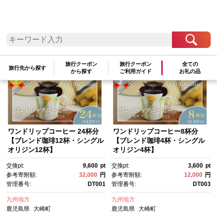
検索結果一覧
1～8件 / 全8件
参考寄附額順
|
新着順
|
人気ランキング順
旅行クーポン
旅行クーポン
全ての
旅行先から探す
から探す
ご利用ガイド
お礼の品
ワンドリップコーヒー 24杯分
ワンドリップコーヒー8杯分
【ブレンド珈琲12杯・シングル
【ブレンド珈琲4杯・シングル
オリジン12杯】
オリジン4杯】
交換pt:
9,600
pt
交換pt:
3,600
pt
参考寄附額:
32,000
円
参考寄附額:
12,000
円
管理番号:
DT001
管理番号:
DT003
九州地方
九州地方
鹿児島県
大崎町
鹿児島県
大崎町