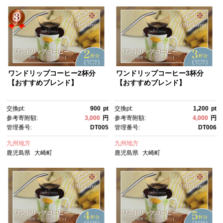
ワンドリップコーヒー2杯分
ワンドリップコーヒー3杯分
【おすすめブレンド】
【おすすめブレンド】
交換pt:
900
pt
交換pt:
1,200
pt
参考寄附額:
3,000
円
参考寄附額:
4,000
円
管理番号:
DT005
管理番号:
DT006
九州地方
九州地方
鹿児島県
大崎町
鹿児島県
大崎町