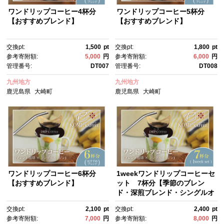
ワンドリップコーヒー4杯分
ワンドリップコーヒー5杯分
【おすすめブレンド】
【おすすめブレンド】
交換pt:
1,500
pt
交換pt:
1,800
pt
参考寄附額:
5,000
円
参考寄附額:
6,000
円
管理番号:
DT007
管理番号:
DT008
九州地方
九州地方
鹿児島県
大崎町
鹿児島県
大崎町
ワンドリップコーヒー6杯分
1weekワンドリップコーヒーセ
【おすすめブレンド】
ット 7杯分【季節のブレン
ド・深煎ブレンド・シングルオ
リジン】
交換pt:
2,100
pt
交換pt:
2,400
pt
参考寄附額:
7,000
円
参考寄附額:
8,000
円