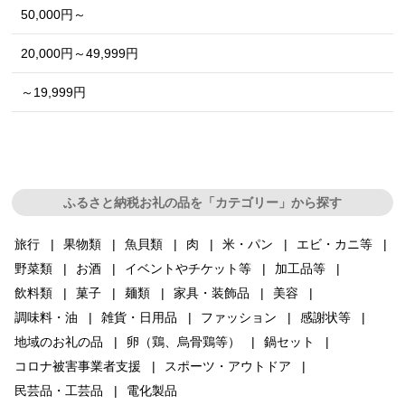
50,000円～
20,000円～49,999円
～19,999円
ふるさと納税お礼の品を「カテゴリー」から探す
旅行
果物類
魚貝類
肉
米・パン
エビ・カニ等
野菜類
お酒
イベントやチケット等
加工品等
飲料類
菓子
麺類
家具・装飾品
美容
調味料・油
雑貨・日用品
ファッション
感謝状等
地域のお礼の品
卵（鶏、烏骨鶏等）
鍋セット
コロナ被害事業者支援
スポーツ・アウトドア
民芸品・工芸品
電化製品