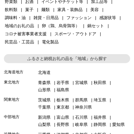
野菜類
お酒
イベントやチケット等
加工品等
飲料類
菓子
麺類
家具・装飾品
美容
調味料・油
雑貨・日用品
ファッション
感謝状等
地域のお礼の品
卵（鶏、烏骨鶏等）
鍋セット
コロナ被害事業者支援
スポーツ・アウトドア
民芸品・工芸品
電化製品
ふるさと納税お礼の品を「地域」から探す
北海道地方
北海道
東北地方
青森県
岩手県
宮城県
秋田県
山形県
福島県
関東地方
茨城県
栃木県
群馬県
埼玉県
千葉県
東京都
神奈川県
中部地方
新潟県
富山県
石川県
福井県
山梨県
長野県
岐阜県
静岡県
愛知県