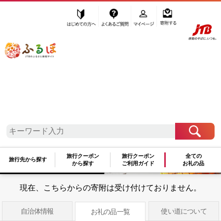
はじめての方へ
よくあるご質問
マイページ
寄附する
ふるぽ JTBのふるさと納税サイト
「ふるさと納税」TOP
地域から探す
北海道地方から探す
北海道から探す
美唄市
北海道
美唄市
旅行クーポン
旅行クーポン
全ての
旅行先から探す
から探す
ご利用ガイド
お礼の品
現在、こちらからの寄附は受け付けておりません。
自治体情報
使い道について
お礼の品一覧