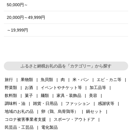
50,000円～
20,000円～49,999円
～19,999円
ふるさと納税お礼の品を「カテゴリー」から探す
旅行
果物類
魚貝類
肉
米・パン
エビ・カニ等
野菜類
お酒
イベントやチケット等
加工品等
飲料類
菓子
麺類
家具・装飾品
美容
調味料・油
雑貨・日用品
ファッション
感謝状等
地域のお礼の品
卵（鶏、烏骨鶏等）
鍋セット
コロナ被害事業者支援
スポーツ・アウトドア
民芸品・工芸品
電化製品