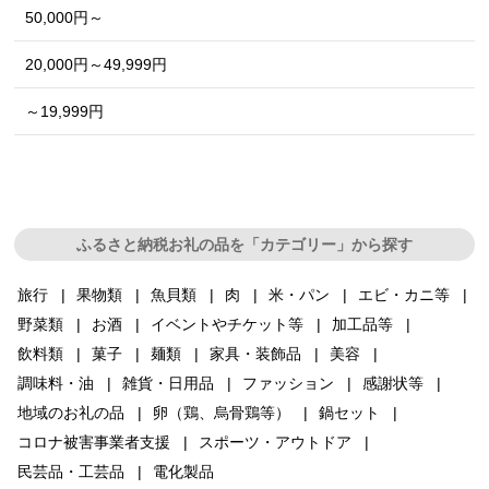
50,000円～
20,000円～49,999円
～19,999円
ふるさと納税お礼の品を「カテゴリー」から探す
旅行
果物類
魚貝類
肉
米・パン
エビ・カニ等
野菜類
お酒
イベントやチケット等
加工品等
飲料類
菓子
麺類
家具・装飾品
美容
調味料・油
雑貨・日用品
ファッション
感謝状等
地域のお礼の品
卵（鶏、烏骨鶏等）
鍋セット
コロナ被害事業者支援
スポーツ・アウトドア
民芸品・工芸品
電化製品