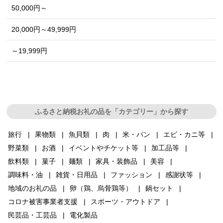
50,000円～
20,000円～49,999円
～19,999円
ふるさと納税お礼の品を「カテゴリー」から探す
旅行
果物類
魚貝類
肉
米・パン
エビ・カニ等
野菜類
お酒
イベントやチケット等
加工品等
飲料類
菓子
麺類
家具・装飾品
美容
調味料・油
雑貨・日用品
ファッション
感謝状等
地域のお礼の品
卵（鶏、烏骨鶏等）
鍋セット
コロナ被害事業者支援
スポーツ・アウトドア
民芸品・工芸品
電化製品