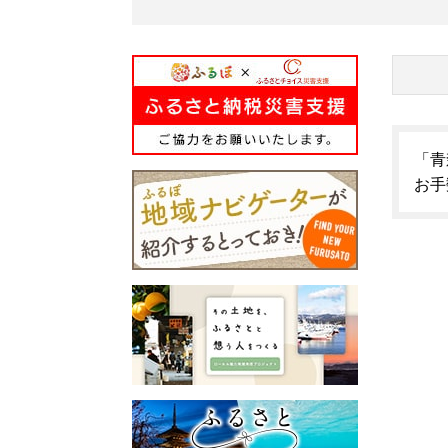
「青
お手