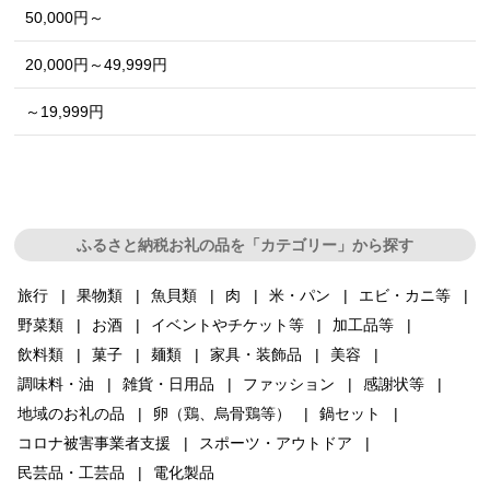
50,000円～
20,000円～49,999円
～19,999円
ふるさと納税お礼の品を「カテゴリー」から探す
旅行
果物類
魚貝類
肉
米・パン
エビ・カニ等
野菜類
お酒
イベントやチケット等
加工品等
飲料類
菓子
麺類
家具・装飾品
美容
調味料・油
雑貨・日用品
ファッション
感謝状等
地域のお礼の品
卵（鶏、烏骨鶏等）
鍋セット
コロナ被害事業者支援
スポーツ・アウトドア
民芸品・工芸品
電化製品