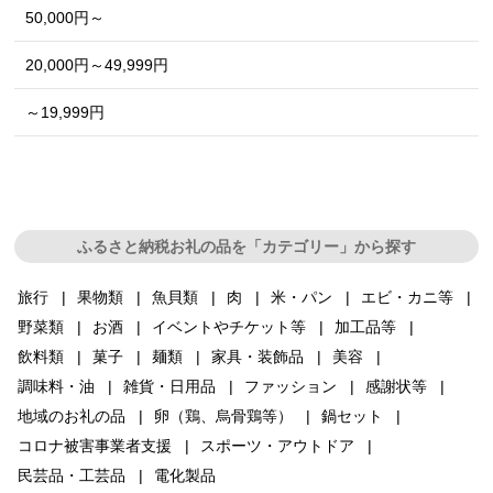
50,000円～
20,000円～49,999円
～19,999円
ふるさと納税お礼の品を「カテゴリー」から探す
旅行
果物類
魚貝類
肉
米・パン
エビ・カニ等
野菜類
お酒
イベントやチケット等
加工品等
飲料類
菓子
麺類
家具・装飾品
美容
調味料・油
雑貨・日用品
ファッション
感謝状等
地域のお礼の品
卵（鶏、烏骨鶏等）
鍋セット
コロナ被害事業者支援
スポーツ・アウトドア
民芸品・工芸品
電化製品