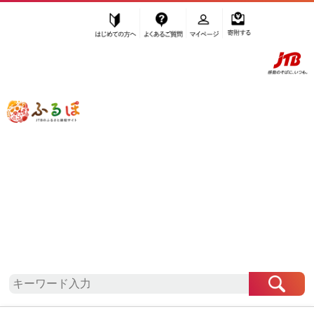
はじめての方へ
よくあるご質問
マイページ
寄附する
ふるぽ JTBのふるさと納税サイト
「ふるさと納税」TOP
地域から探す
東北地方から探す
岩手県から探す
軽米町
岩手県
軽米町
自治体情報
お礼の品一覧
「岩手県軽米町」はふるぽからお申込みをすること