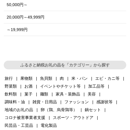
50,000円～
20,000円～49,999円
～19,999円
ふるさと納税お礼の品を「カテゴリー」から探す
旅行
果物類
魚貝類
肉
米・パン
エビ・カニ等
野菜類
お酒
イベントやチケット等
加工品等
飲料類
菓子
麺類
家具・装飾品
美容
調味料・油
雑貨・日用品
ファッション
感謝状等
地域のお礼の品
卵（鶏、烏骨鶏等）
鍋セット
コロナ被害事業者支援
スポーツ・アウトドア
民芸品・工芸品
電化製品