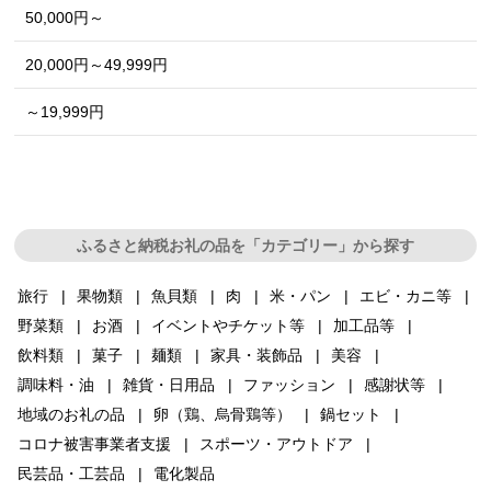
50,000円～
20,000円～49,999円
～19,999円
ふるさと納税お礼の品を「カテゴリー」から探す
旅行
果物類
魚貝類
肉
米・パン
エビ・カニ等
野菜類
お酒
イベントやチケット等
加工品等
飲料類
菓子
麺類
家具・装飾品
美容
調味料・油
雑貨・日用品
ファッション
感謝状等
地域のお礼の品
卵（鶏、烏骨鶏等）
鍋セット
コロナ被害事業者支援
スポーツ・アウトドア
民芸品・工芸品
電化製品