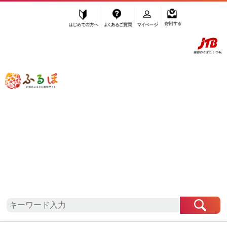
はじめての方へ
よくあるご質問
マイページ
寄附する
ふるぽ JTBのふるさと納税サイト
「ふるさと納税」TOP
地域から探す
東北地方から探す
山形県から探す
真室川町
山形県
真室川町
自治体情報
お礼の品一覧
「山形県真室川町」はふるぽからお申込みをするこ