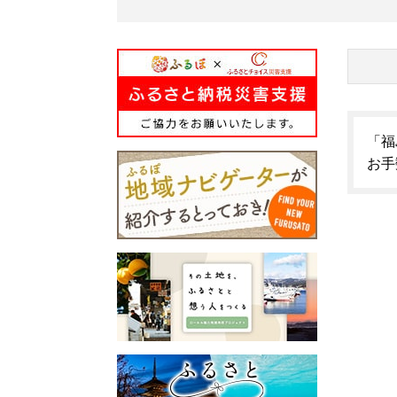
「福
お手