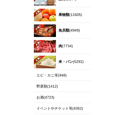
果物類
(11605)
魚貝類
(4949)
肉
(7734)
米・パン
(5292)
エビ・カニ等(948)
野菜類(1412)
お酒(4723)
イベントやチケット等(4352)