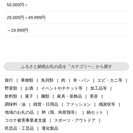
50,000円～
20,000円～49,999円
～19,999円
ふるさと納税お礼の品を「カテゴリー」から探す
旅行
果物類
魚貝類
肉
米・パン
エビ・カニ等
野菜類
お酒
イベントやチケット等
加工品等
飲料類
菓子
麺類
家具・装飾品
美容
調味料・油
雑貨・日用品
ファッション
感謝状等
地域のお礼の品
卵（鶏、烏骨鶏等）
鍋セット
コロナ被害事業者支援
スポーツ・アウトドア
民芸品・工芸品
電化製品