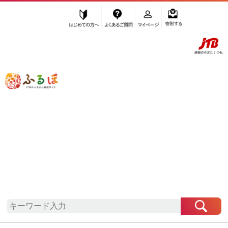
はじめての方へ
よくあるご質問
マイページ
寄附する
ふるぽ JTBのふるさと納税サイト
「ふるさと納税」TOP
地域から探す
関東地方から探す
茨城県から探す
大子町
茨城県
大子町
自治体情報
お礼の品一覧
「茨城県大子町」はふるぽからお申込みをすること