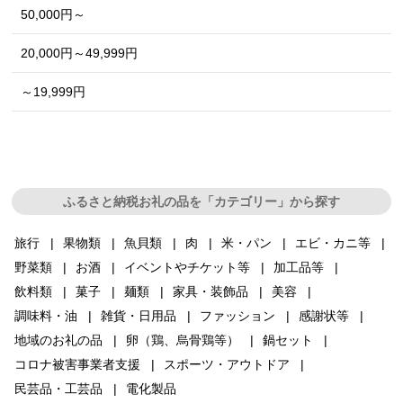
50,000円～
20,000円～49,999円
～19,999円
ふるさと納税お礼の品を「カテゴリー」から探す
旅行
果物類
魚貝類
肉
米・パン
エビ・カニ等
野菜類
お酒
イベントやチケット等
加工品等
飲料類
菓子
麺類
家具・装飾品
美容
調味料・油
雑貨・日用品
ファッション
感謝状等
地域のお礼の品
卵（鶏、烏骨鶏等）
鍋セット
コロナ被害事業者支援
スポーツ・アウトドア
民芸品・工芸品
電化製品