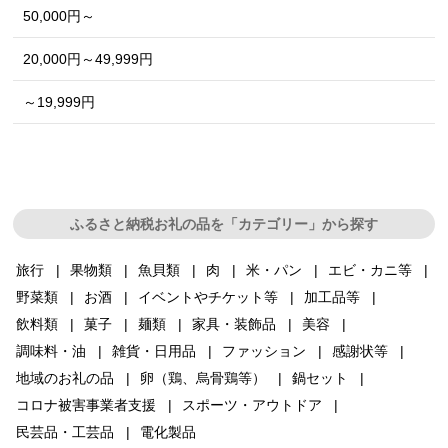
50,000円～
20,000円～49,999円
～19,999円
ふるさと納税お礼の品を「カテゴリー」から探す
旅行
果物類
魚貝類
肉
米・パン
エビ・カニ等
野菜類
お酒
イベントやチケット等
加工品等
飲料類
菓子
麺類
家具・装飾品
美容
調味料・油
雑貨・日用品
ファッション
感謝状等
地域のお礼の品
卵（鶏、烏骨鶏等）
鍋セット
コロナ被害事業者支援
スポーツ・アウトドア
民芸品・工芸品
電化製品