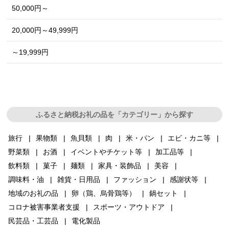
50,000円～
20,000円～49,999円
～19,999円
ふるさと納税お礼の品を「カテゴリー」から探す
旅行
果物類
魚貝類
肉
米・パン
エビ・カニ等
野菜類
お酒
イベントやチケット等
加工品等
飲料類
菓子
麺類
家具・装飾品
美容
調味料・油
雑貨・日用品
ファッション
感謝状等
地域のお礼の品
卵（鶏、烏骨鶏等）
鍋セット
コロナ被害事業者支援
スポーツ・アウトドア
民芸品・工芸品
電化製品