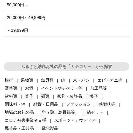
50,000円～
20,000円～49,999円
～19,999円
ふるさと納税お礼の品を「カテゴリー」から探す
旅行
果物類
魚貝類
肉
米・パン
エビ・カニ等
野菜類
お酒
イベントやチケット等
加工品等
飲料類
菓子
麺類
家具・装飾品
美容
調味料・油
雑貨・日用品
ファッション
感謝状等
地域のお礼の品
卵（鶏、烏骨鶏等）
鍋セット
コロナ被害事業者支援
スポーツ・アウトドア
民芸品・工芸品
電化製品