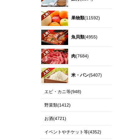
果物類
(11592)
魚貝類
(4955)
肉
(7684)
米・パン
(5407)
エビ・カニ等(948)
野菜類(1412)
お酒(4721)
イベントやチケット等(4352)