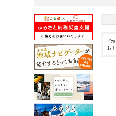
「埼
お手