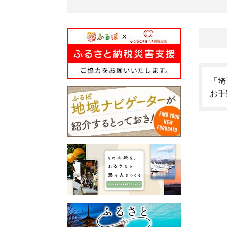
「埼
お手