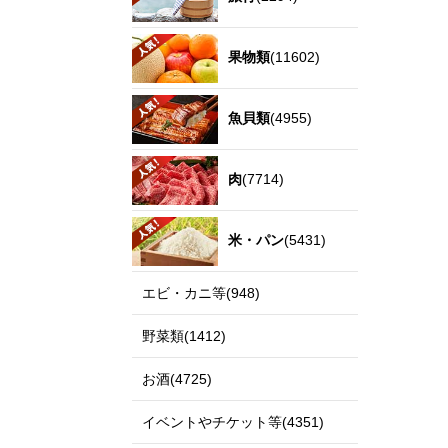
果物類
(11602)
魚貝類
(4955)
肉
(7714)
米・パン
(5431)
エビ・カニ等(948)
野菜類(1412)
お酒(4725)
イベントやチケット等(4351)