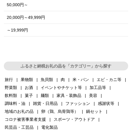
50,000円～
20,000円～49,999円
～19,999円
ふるさと納税お礼の品を「カテゴリー」から探す
旅行
果物類
魚貝類
肉
米・パン
エビ・カニ等
野菜類
お酒
イベントやチケット等
加工品等
飲料類
菓子
麺類
家具・装飾品
美容
調味料・油
雑貨・日用品
ファッション
感謝状等
地域のお礼の品
卵（鶏、烏骨鶏等）
鍋セット
コロナ被害事業者支援
スポーツ・アウトドア
民芸品・工芸品
電化製品