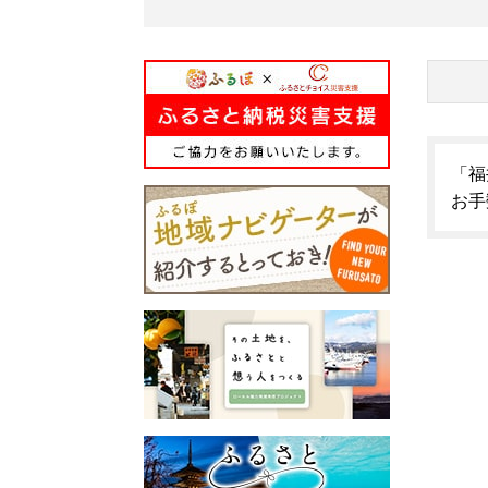
「福
お手