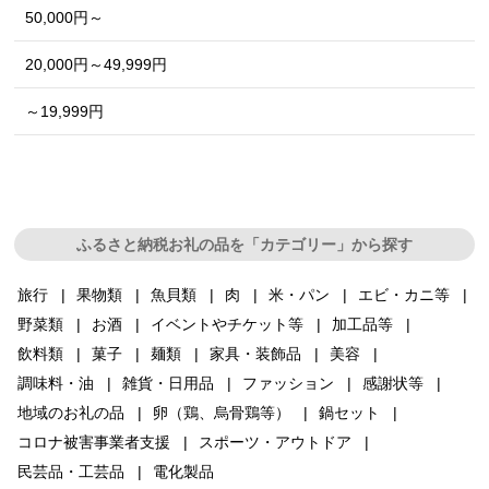
50,000円～
20,000円～49,999円
～19,999円
ふるさと納税お礼の品を「カテゴリー」から探す
旅行
果物類
魚貝類
肉
米・パン
エビ・カニ等
野菜類
お酒
イベントやチケット等
加工品等
飲料類
菓子
麺類
家具・装飾品
美容
調味料・油
雑貨・日用品
ファッション
感謝状等
地域のお礼の品
卵（鶏、烏骨鶏等）
鍋セット
コロナ被害事業者支援
スポーツ・アウトドア
民芸品・工芸品
電化製品