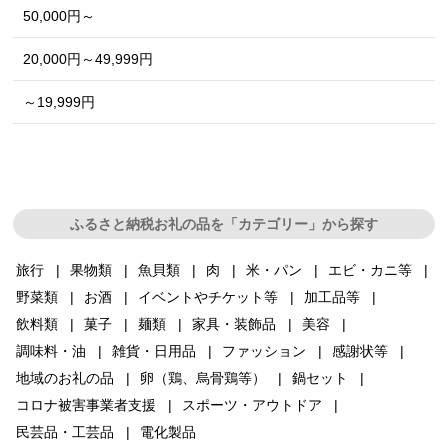
50,000円～
20,000円～49,999円
～19,999円
ふるさと納税お礼の品を「カテゴリー」から探す
旅行
果物類
魚貝類
肉
米・パン
エビ・カニ等
野菜類
お酒
イベントやチケット等
加工品等
飲料類
菓子
麺類
家具・装飾品
美容
調味料・油
雑貨・日用品
ファッション
感謝状等
地域のお礼の品
卵（鶏、烏骨鶏等）
鍋セット
コロナ被害事業者支援
スポーツ・アウトドア
民芸品・工芸品
電化製品