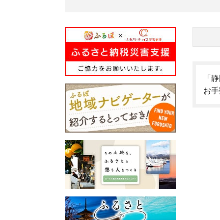
「静
お手