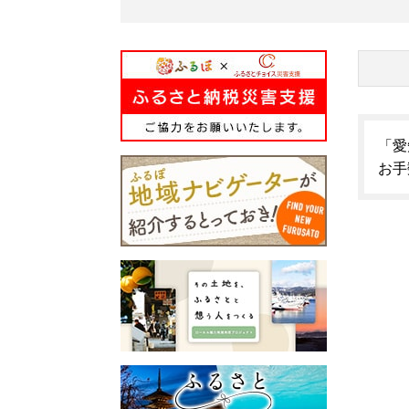
「愛
お手