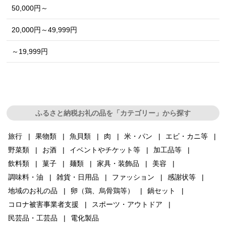
50,000円～
20,000円～49,999円
～19,999円
ふるさと納税お礼の品を「カテゴリー」から探す
旅行
果物類
魚貝類
肉
米・パン
エビ・カニ等
野菜類
お酒
イベントやチケット等
加工品等
飲料類
菓子
麺類
家具・装飾品
美容
調味料・油
雑貨・日用品
ファッション
感謝状等
地域のお礼の品
卵（鶏、烏骨鶏等）
鍋セット
コロナ被害事業者支援
スポーツ・アウトドア
民芸品・工芸品
電化製品