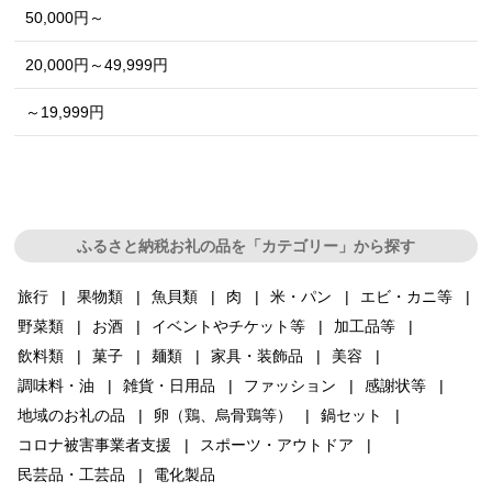
50,000円～
20,000円～49,999円
～19,999円
ふるさと納税お礼の品を「カテゴリー」から探す
旅行
果物類
魚貝類
肉
米・パン
エビ・カニ等
野菜類
お酒
イベントやチケット等
加工品等
飲料類
菓子
麺類
家具・装飾品
美容
調味料・油
雑貨・日用品
ファッション
感謝状等
地域のお礼の品
卵（鶏、烏骨鶏等）
鍋セット
コロナ被害事業者支援
スポーツ・アウトドア
民芸品・工芸品
電化製品