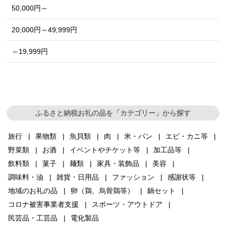
50,000円～
20,000円～49,999円
～19,999円
ふるさと納税お礼の品を「カテゴリー」から探す
旅行
果物類
魚貝類
肉
米・パン
エビ・カニ等
野菜類
お酒
イベントやチケット等
加工品等
飲料類
菓子
麺類
家具・装飾品
美容
調味料・油
雑貨・日用品
ファッション
感謝状等
地域のお礼の品
卵（鶏、烏骨鶏等）
鍋セット
コロナ被害事業者支援
スポーツ・アウトドア
民芸品・工芸品
電化製品