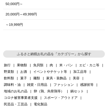
50,000円～
20,000円～49,999円
～19,999円
ふるさと納税お礼の品を「カテゴリー」から探す
旅行
果物類
魚貝類
肉
米・パン
エビ・カニ等
野菜類
お酒
イベントやチケット等
加工品等
飲料類
菓子
麺類
家具・装飾品
美容
調味料・油
雑貨・日用品
ファッション
感謝状等
地域のお礼の品
卵（鶏、烏骨鶏等）
鍋セット
コロナ被害事業者支援
スポーツ・アウトドア
民芸品・工芸品
電化製品