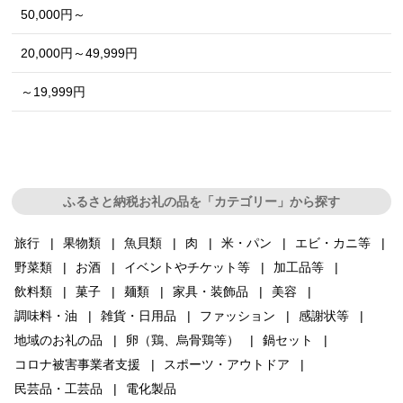
50,000円～
20,000円～49,999円
～19,999円
ふるさと納税お礼の品を「カテゴリー」から探す
旅行
果物類
魚貝類
肉
米・パン
エビ・カニ等
野菜類
お酒
イベントやチケット等
加工品等
飲料類
菓子
麺類
家具・装飾品
美容
調味料・油
雑貨・日用品
ファッション
感謝状等
地域のお礼の品
卵（鶏、烏骨鶏等）
鍋セット
コロナ被害事業者支援
スポーツ・アウトドア
民芸品・工芸品
電化製品