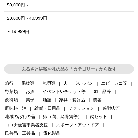
50,000円～
20,000円～49,999円
～19,999円
ふるさと納税お礼の品を「カテゴリー」から探す
旅行
果物類
魚貝類
肉
米・パン
エビ・カニ等
野菜類
お酒
イベントやチケット等
加工品等
飲料類
菓子
麺類
家具・装飾品
美容
調味料・油
雑貨・日用品
ファッション
感謝状等
地域のお礼の品
卵（鶏、烏骨鶏等）
鍋セット
コロナ被害事業者支援
スポーツ・アウトドア
民芸品・工芸品
電化製品