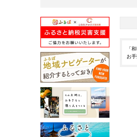
「和
お手