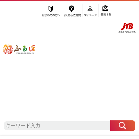
はじめての方へ
よくあるご質問
マイページ
寄附する
ふるぽ JTBのふるさと納税サイト
「ふるさと納税」TOP
地域から探す
中国地方から探す
島根県から探す
雲南市
島根県
雲南市
自治体情報
お礼の品一覧
「島根県雲南市」はふるぽからお申込みをすること