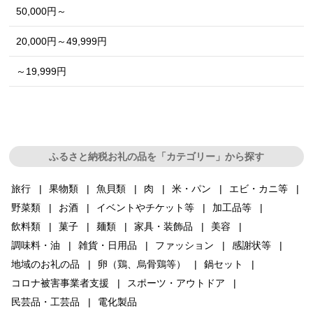
50,000円～
20,000円～49,999円
～19,999円
ふるさと納税お礼の品を「カテゴリー」から探す
旅行
果物類
魚貝類
肉
米・パン
エビ・カニ等
野菜類
お酒
イベントやチケット等
加工品等
飲料類
菓子
麺類
家具・装飾品
美容
調味料・油
雑貨・日用品
ファッション
感謝状等
地域のお礼の品
卵（鶏、烏骨鶏等）
鍋セット
コロナ被害事業者支援
スポーツ・アウトドア
民芸品・工芸品
電化製品