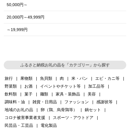
50,000円～
20,000円～49,999円
～19,999円
ふるさと納税お礼の品を「カテゴリー」から探す
旅行
果物類
魚貝類
肉
米・パン
エビ・カニ等
野菜類
お酒
イベントやチケット等
加工品等
飲料類
菓子
麺類
家具・装飾品
美容
調味料・油
雑貨・日用品
ファッション
感謝状等
地域のお礼の品
卵（鶏、烏骨鶏等）
鍋セット
コロナ被害事業者支援
スポーツ・アウトドア
民芸品・工芸品
電化製品