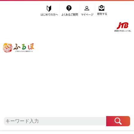
はじめての方へ
よくあるご質問
マイページ
寄附する
ふるぽ JTBのふるさと納税サイト
「ふるさと納税」TOP
地域から探す
中国地方から探す
山口県から探す
和木町
山口県
和木町
自治体情報
お礼の品一覧
「山口県和木町」はふるぽからお申込みをすること