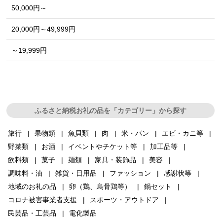
50,000円～
20,000円～49,999円
～19,999円
ふるさと納税お礼の品を「カテゴリー」から探す
旅行
果物類
魚貝類
肉
米・パン
エビ・カニ等
野菜類
お酒
イベントやチケット等
加工品等
飲料類
菓子
麺類
家具・装飾品
美容
調味料・油
雑貨・日用品
ファッション
感謝状等
地域のお礼の品
卵（鶏、烏骨鶏等）
鍋セット
コロナ被害事業者支援
スポーツ・アウトドア
民芸品・工芸品
電化製品