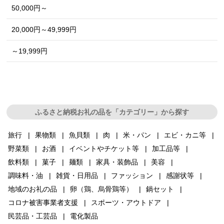
50,000円～
20,000円～49,999円
～19,999円
ふるさと納税お礼の品を「カテゴリー」から探す
旅行
果物類
魚貝類
肉
米・パン
エビ・カニ等
野菜類
お酒
イベントやチケット等
加工品等
飲料類
菓子
麺類
家具・装飾品
美容
調味料・油
雑貨・日用品
ファッション
感謝状等
地域のお礼の品
卵（鶏、烏骨鶏等）
鍋セット
コロナ被害事業者支援
スポーツ・アウトドア
民芸品・工芸品
電化製品