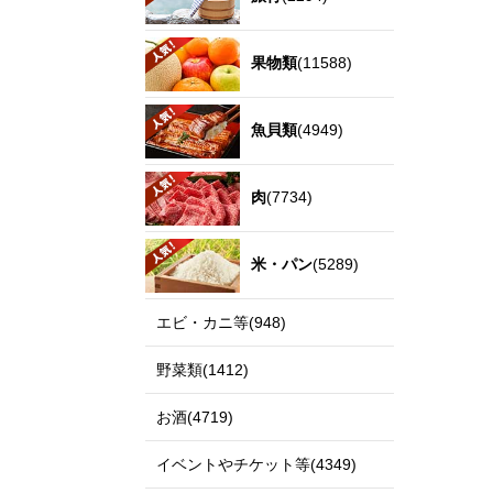
果物類
(11588)
魚貝類
(4949)
肉
(7734)
米・パン
(5289)
エビ・カニ等(948)
野菜類(1412)
お酒(4719)
イベントやチケット等(4349)