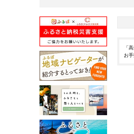
「高
お手