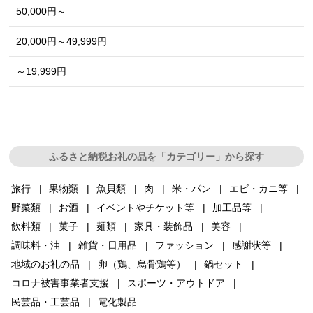
50,000円～
20,000円～49,999円
～19,999円
ふるさと納税お礼の品を「カテゴリー」から探す
旅行
果物類
魚貝類
肉
米・パン
エビ・カニ等
野菜類
お酒
イベントやチケット等
加工品等
飲料類
菓子
麺類
家具・装飾品
美容
調味料・油
雑貨・日用品
ファッション
感謝状等
地域のお礼の品
卵（鶏、烏骨鶏等）
鍋セット
コロナ被害事業者支援
スポーツ・アウトドア
民芸品・工芸品
電化製品