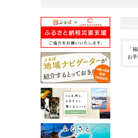
「福
お手