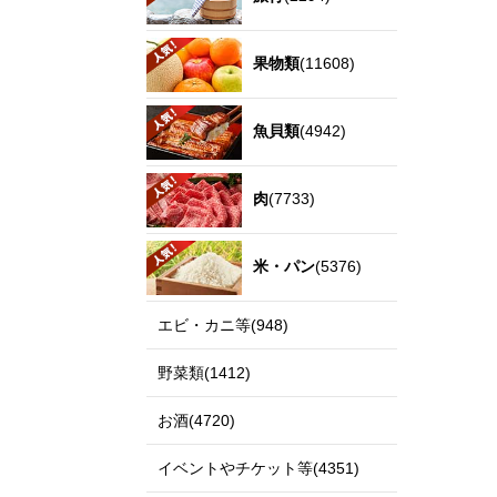
果物類
(11608)
魚貝類
(4942)
肉
(7733)
米・パン
(5376)
エビ・カニ等(948)
野菜類(1412)
お酒(4720)
イベントやチケット等(4351)