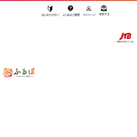
はじめての方へ
よくあるご質問
マイページ
寄附する
ふるぽ JTBのふるさと納税サイト
「ふるさと納税」TOP
地域から探す
九州地方から探す
福岡県から探す
大任町
福岡県
大任町
お礼の品を辞退して、自治体に寄附することができます。
お礼の品を受け取らず寄附のみ行う