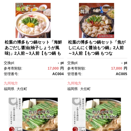
松葉の博多もつ鍋セット「海鮮
松葉の博多もつ鍋セット「焦が
あごだし醤油(柚子しょうが風
しにんにく醤油もつ鍋」2人前
味)」2人前～3人前【もつ鍋 も
～3人前【もつ鍋 もつな
つなべ 鍋 なべ もつ 鍋セッ
べ 鍋 なべ もつ 鍋セット 鍋料
交換pt:
-
pt
交換pt:
-
pt
ト 鍋料理 牛もつ ホルモン ほる
理 牛もつ ホルモン ほるもん ホ
参考寄附額:
17,000
円
参考寄附額:
17,000
円
もん ホルモン鍋 冷凍 国産 人
ルモン鍋 冷凍 国産 人気 福
管理番号:
AC004
管理番号:
AC005
気 福岡 土産 九州 博多 ご当
岡 土産 九州 博多 ご当地 送料
地 福岡県 大任町 AC004】
無料 福岡県 大任町 AC005】
九州地方
九州地方
福岡県
大任町
福岡県
大任町