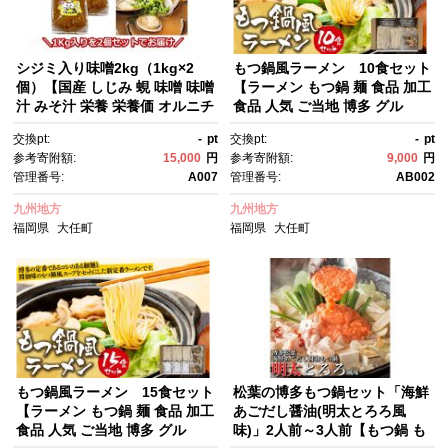
シジミ入り味噌2kg（1kg×2
もつ鍋風ラーメン 10食セット
個）【国産 しじみ 蜆 味噌 味噌
【ラーメン もつ鍋 麺 食品 加工
汁 みそ汁 栄養 栄養価 オルニチ
食品 人気 ご当地 博多 グル
ン 食品 人気 おすすめ 送料無
メ お土産 おすすめ 福岡県 大任
交換pt:
-
pt
交換pt:
-
pt
料 福岡県 大任町 ふるさと納
町 送料無料 AB002】
参考寄附額:
15,000
円
参考寄附額:
9,000
円
税 A004】
管理番号:
A007
管理番号:
AB002
九州地方
九州地方
福岡県
大任町
福岡県
大任町
もつ鍋風ラーメン 15食セット
松葉の博多もつ鍋セット「海鮮
【ラーメン もつ鍋 麺 食品 加工
あごだし醤油(明太とろろ風
食品 人気 ご当地 博多 グル
味)」2人前～3人前【もつ鍋 も