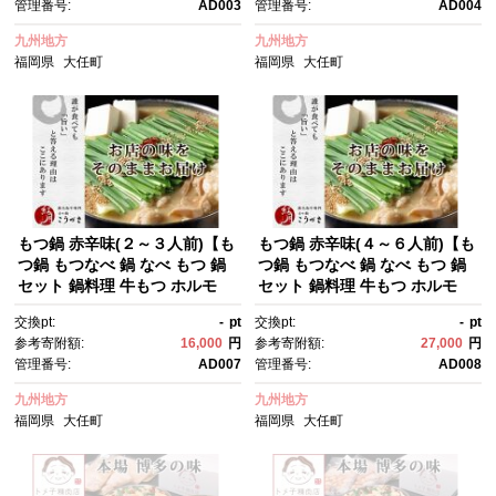
管理番号:
AD003
管理番号:
AD004
九州地方
九州地方
福岡県
大任町
福岡県
大任町
もつ鍋 赤辛味(２～３人前)【も
もつ鍋 赤辛味(４～６人前)【も
つ鍋 もつなべ 鍋 なべ もつ 鍋
つ鍋 もつなべ 鍋 なべ もつ 鍋
セット 鍋料理 牛もつ ホルモ
セット 鍋料理 牛もつ ホルモ
ン ほるもん ホルモン鍋 冷凍 国
ン ほるもん ホルモン鍋 冷凍 国
交換pt:
-
pt
交換pt:
-
pt
産 人気 福岡 土産 九州 博多 ご
産 人気 福岡 土産 九州 博多 ご
参考寄附額:
16,000
円
参考寄附額:
27,000
円
当地 福岡県 大任町 AD007】
当地 福岡県 大任町 AD008】
管理番号:
AD007
管理番号:
AD008
九州地方
九州地方
福岡県
大任町
福岡県
大任町