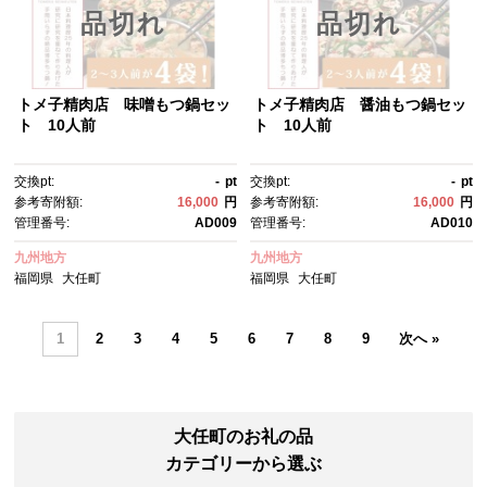
品切れ
品切れ
トメ子精肉店 味噌もつ鍋セッ
トメ子精肉店 醤油もつ鍋セッ
ト 10人前
ト 10人前
交換pt:
-
pt
交換pt:
-
pt
参考寄附額:
16,000
円
参考寄附額:
16,000
円
管理番号:
AD009
管理番号:
AD010
九州地方
九州地方
福岡県
大任町
福岡県
大任町
1
2
3
4
5
6
7
8
9
次へ »
大任町のお礼の品
カテゴリーから選ぶ