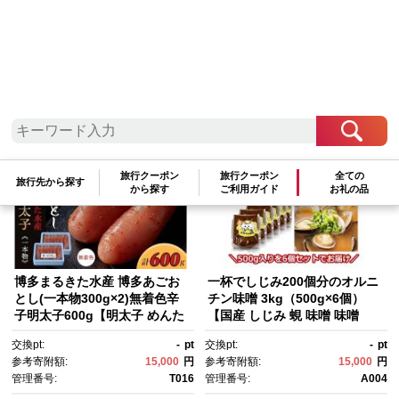
自治体情報
使い道について
お礼の品一覧
お礼の品一覧
参考寄附金額
高い順
低い順
|
新着順
|
人気ランキング順
表示件数：
件
旅行クーポン
旅行クーポン
全ての
旅行先から探す
から探す
ご利用ガイド
お礼の品
博多まるきた水産 博多あごお
一杯でしじみ200個分のオルニ
とし(一本物300g×2)無着色辛
チン味噌 3kg（500g×6個）
子明太子600g【明太子 めんた
【国産 しじみ 蜆 味噌 味噌
いこ 辛子明太子 無着色 魚介
汁 みそ汁 栄養 栄養価 オルニチ
交換pt:
-
pt
交換pt:
-
pt
類 家庭用 お取り寄せグルメ ご
ン 食品 人気 おすすめ 送料無
参考寄附額:
15,000
円
参考寄附額:
15,000
円
飯のお供 お取り寄せ お土産 九
料 福岡県 大任町 ふるさと納
管理番号:
T016
管理番号:
A004
州 ご当地グルメ 福岡土産 取り
税 A004】