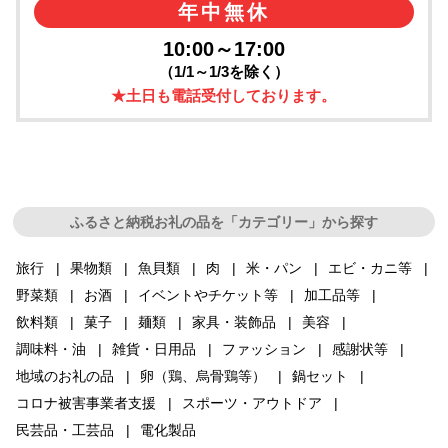
年中無休
10:00～17:00
（1/1～1/3を除く）
★土日も電話受付しております。
ふるさと納税お礼の品を「カテゴリー」から探す
旅行
果物類
魚貝類
肉
米・パン
エビ・カニ等
野菜類
お酒
イベントやチケット等
加工品等
飲料類
菓子
麺類
家具・装飾品
美容
調味料・油
雑貨・日用品
ファッション
感謝状等
地域のお礼の品
卵（鶏、烏骨鶏等）
鍋セット
コロナ被害事業者支援
スポーツ・アウトドア
民芸品・工芸品
電化製品