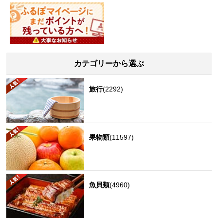
カテゴリーから選ぶ
旅行
(2292)
果物類
(11597)
魚貝類
(4960)