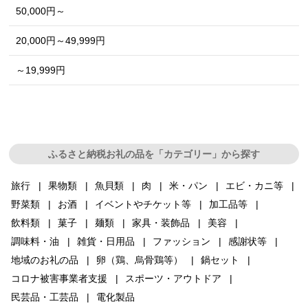
50,000円～
20,000円～49,999円
～19,999円
ふるさと納税お礼の品を「カテゴリー」から探す
旅行
果物類
魚貝類
肉
米・パン
エビ・カニ等
野菜類
お酒
イベントやチケット等
加工品等
飲料類
菓子
麺類
家具・装飾品
美容
調味料・油
雑貨・日用品
ファッション
感謝状等
地域のお礼の品
卵（鶏、烏骨鶏等）
鍋セット
コロナ被害事業者支援
スポーツ・アウトドア
民芸品・工芸品
電化製品