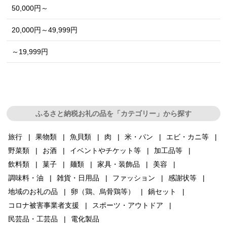
50,000円～
20,000円～49,999円
～19,999円
ふるさと納税お礼の品を「カテゴリー」から探す
旅行
果物類
魚貝類
肉
米・パン
エビ・カニ等
野菜類
お酒
イベントやチケット等
加工品等
飲料類
菓子
麺類
家具・装飾品
美容
調味料・油
雑貨・日用品
ファッション
感謝状等
地域のお礼の品
卵（鶏、烏骨鶏等）
鍋セット
コロナ被害事業者支援
スポーツ・アウトドア
民芸品・工芸品
電化製品