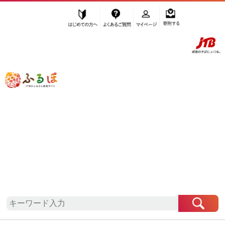
はじめての方へ
よくあるご質問
マイページ
寄附する
ふるぽ JTBのふるさと納税サイト
「ふるさと納税」TOP
地域から探す
九州地方から探す
熊本県から探す
合志市
熊本県
合志市
自治体情報
お礼の品一覧
「熊本県合志市」はふるぽからお申込みをすること