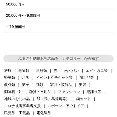
50,000円～
20,000円～49,999円
～19,999円
ふるさと納税お礼の品を「カテゴリー」から探す
旅行
果物類
魚貝類
肉
米・パン
エビ・カニ等
野菜類
お酒
イベントやチケット等
加工品等
飲料類
菓子
麺類
家具・装飾品
美容
調味料・油
雑貨・日用品
ファッション
感謝状等
地域のお礼の品
卵（鶏、烏骨鶏等）
鍋セット
コロナ被害事業者支援
スポーツ・アウトドア
民芸品・工芸品
電化製品