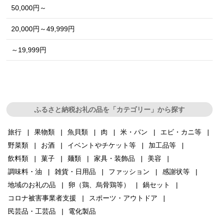
50,000円～
20,000円～49,999円
～19,999円
ふるさと納税お礼の品を「カテゴリー」から探す
旅行
果物類
魚貝類
肉
米・パン
エビ・カニ等
野菜類
お酒
イベントやチケット等
加工品等
飲料類
菓子
麺類
家具・装飾品
美容
調味料・油
雑貨・日用品
ファッション
感謝状等
地域のお礼の品
卵（鶏、烏骨鶏等）
鍋セット
コロナ被害事業者支援
スポーツ・アウトドア
民芸品・工芸品
電化製品