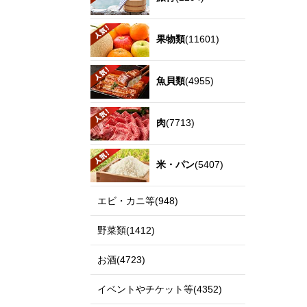
果物類
(11601)
魚貝類
(4955)
肉
(7713)
米・パン
(5407)
エビ・カニ等(948)
野菜類(1412)
お酒(4723)
イベントやチケット等(4352)