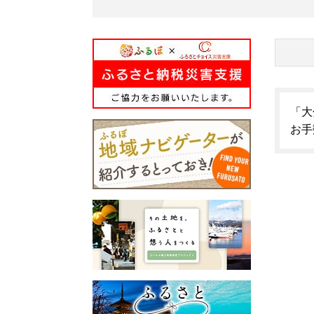
「大
お手