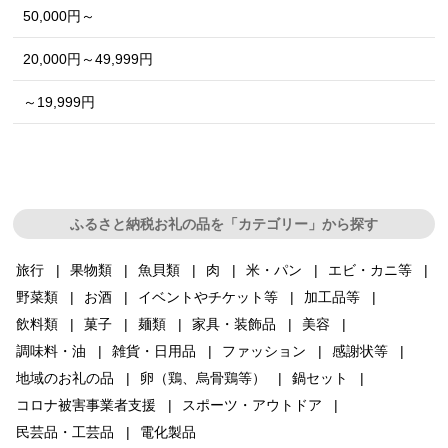
50,000円～
20,000円～49,999円
～19,999円
ふるさと納税お礼の品を「カテゴリー」から探す
旅行
果物類
魚貝類
肉
米・パン
エビ・カニ等
野菜類
お酒
イベントやチケット等
加工品等
飲料類
菓子
麺類
家具・装飾品
美容
調味料・油
雑貨・日用品
ファッション
感謝状等
地域のお礼の品
卵（鶏、烏骨鶏等）
鍋セット
コロナ被害事業者支援
スポーツ・アウトドア
民芸品・工芸品
電化製品